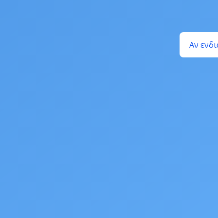
Αν ενδι